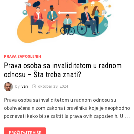
PRAVA ZAPOSLENIH
Prava osoba sa invaliditetom u radnom
odnosu – Šta treba znati?
by
Ivan
oktobar 29, 2024
Prava osoba sa invaliditetom u radnom odnosu su
obuhvaćena nizom zakona i pravilnika koje je neophodno
poznavati kako bi se zaštitila prava ovih zaposlenih. U …
PRAVA
PROČITAJTE VIŠE
OSOBA