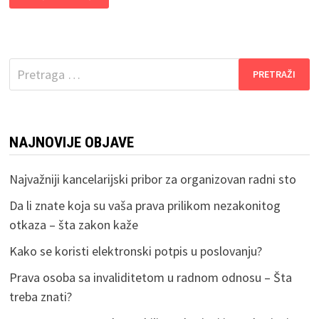
SA
INVALIDITETOM
U
RADNOM
ODNOSU
–
Pretraga
ŠTA
TREBA
za:
ZNATI?
NAJNOVIJE OBJAVE
Najvažniji kancelarijski pribor za organizovan radni sto
Da li znate koja su vaša prava prilikom nezakonitog
otkaza – šta zakon kaže
Kako se koristi elektronski potpis u poslovanju?
Prava osoba sa invaliditetom u radnom odnosu – Šta
treba znati?