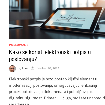
POSLOVANJE
Kako se koristi elektronski potpis u
poslovanju?
by
Ivan
oktobar 30, 2024
Elektronski potpis je brzo postao ključni element u
modernizaciji poslovanja, omogućavajući efikasniji
proces potpisivanja dokumenata i poboljšavajući
digitalnu sigurnost. Primenjujući ga, možete unapredit
saradnju sa …