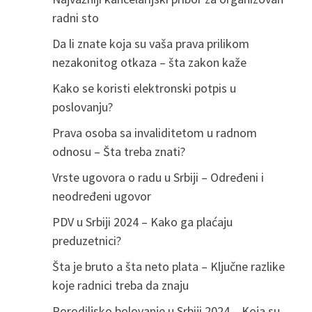
radni sto
Da li znate koja su vaša prava prilikom
nezakonitog otkaza – šta zakon kaže
Kako se koristi elektronski potpis u
poslovanju?
Prava osoba sa invaliditetom u radnom
odnosu – Šta treba znati?
Vrste ugovora o radu u Srbiji – Određeni i
neodređeni ugovor
PDV u Srbiji 2024 – Kako ga plaćaju
preduzetnici?
Šta je bruto a šta neto plata – Ključne razlike
koje radnici treba da znaju
Porodiljsko bolovanje u Srbiji 2024 – Koja su