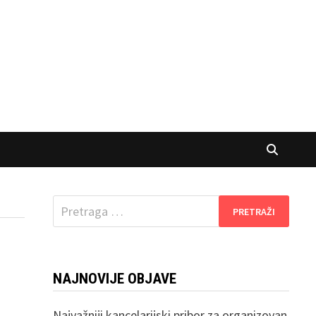
Pretraga
za:
NAJNOVIJE OBJAVE
Najvažniji kancelarijski pribor za organizovan